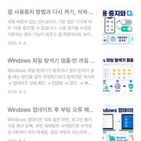
면 Windows 드라이브 잠금을 해제할 수 있습니
다.정보 기준일: 2026년 8월 6일 · Microsoft 공
앱 사용중지 방법과 다시 켜기, 삭제·강제 중지 차이 확인
식 BitLocker 복구 키 안내와 Intune 회사 포털
삭제 버튼이 없는 안드로이드 기본 앱은 기기에 따
안내를 기준으로 확인했습니다.한줄 결론복구 화면
라 ‘사용 중지’할 수 있습니다. 사용 중지를 누르면
의 키 ID 앞 8자리를 메모한 뒤, 다른 기기에서 해
지원되는 앱의 기능이 멈추고 앱 화면에서도 보이지
당 PC에 연결된 Microsoft 계정이나 회사·학교
않을 수 있지만, 앱이 완전히 삭제되는 것은 아닙니
계정으로 로그인해 같은 ID의 48자리 키를 찾아 입
2026. 8. 6.
다. 다시 필요해지면 설정의 앱 목록에서 해당 앱을
력하세요. 키를 찾지 못한 상태에서의 PC 초기화는
찾아 ‘사용’을 누르면 복구할 수 있습니다. 다만 모
파일이 제거될..
든 시스템 앱에 사용 중지 기능이 제공되는 것은 아
Windows 파일 탐색기 멈춤·안 꺼짐 해결, 재시작부터 DISM·SFC 복구 순서
니며 기기 제조사와 소프트웨어 버전에 따라 메뉴가
Windows 파일 탐색기가 멈추거나 창이 닫히지 않
다를 수 있습니다.정보 기준일: 2026년 8월 6일 ·
을 때는 원인을 길게 추정하기보다 탐색기만 재시작
Android와 One UI의 메뉴 명칭은 기기 모델, 제
→ 업데이트 상태 확인 → DISM → SFC → 복구
조사, 소프트웨어 버전에 따라 다를 수 있습니다.한
옵션 순서로 진행하는 편이 안전합니다. 앞 단계에
줄 결론삭제할 수 없는 일부 사전 설치 앱은 설정에
2026. 8. 5.
서 정상으로 돌아오면 뒤 단계는 실행하지 않고, 마
서 사용 중지할 수 있고, 다시 사용할 때는 같은 앱
지막에는 새 탐색기 창이 열리고 파일 복사·검색·종
정보 화면에서 ‘사용’을 누르면 됩니다..
료가 정상인지 확인하세요.공식 정보 확인 기준일:
Windows 업데이트 후 부팅 오류 해결, 업데이트 제거·복구환경 진입
2026년 8월 5일 한국시간(KST). Microsoft의
Windows 업데이트 직후 검은 화면, 로그인 불가,
파일 탐색기 문제 해결, Windows 업데이트 문제
자동 복구 반복, 무한 재부팅이 시작됐다면 무작정
해결, DISM·SFC 시스템 파일 복구, Windows 복
초기화부터 하지 마세요. 정상 부팅이 되는지에 따
구 옵션 안내를 기준으로 갱신했습니다. 메뉴 이름
라 설정에서 최근 업데이트를 제거할지, Windows
은 Windows 버전과 장치 관리 정책에 따라 조금
2026. 8. 4.