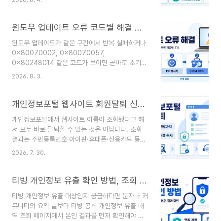
복구 환경에서 제거할지를 먼저 나누면 파일 손실
다를 수 있습니다.한줄 결론Ctrl+Shift+Esc로 작
위험을 줄이고 복구 순서를 단순하게 만들 수 있습
업 관리자를 열어 Win..
니다.공식 정보 확인 기준일: 2026년 8월 4일 한
윈도우 업데이트 오류 코드별 해결 순서, 문제 해결사부터 시스템 복구까지
국시간(KST). Microsoft의 Windows 업데이트
윈도우 업데이트가 같은 구간에서 반복 실패하거나
제거, Windows 복구 환경, BitLocker 복구 키,
0x80070002, 0x80070057,
Windows 복구 옵션 안내를 기준으로 정리했습니
0x80248014 같은 코드가 보이면 곧바로 초기화
다. 화면 이름은 Windows 버전·에디션·제조사 복
부터 할 필요는 없습니다. 먼저 오류 화면과 업데이
구 구성에 따라 조금 다를 수 있습니다.한줄 결론정
2026. 8. 3.
트 이름을 기록하고, 재시작과 Windows Update
상 부팅이 되면 설정의 업데이트 기록에서 최근 업
문제 해결사를 실행한 뒤, 필요할 때만 시스템 파일
데이트를 제거하고, 부팅이 안..
복구와 현재 Windows 버전 재설치 복구로 넘어가
개인정보포털 웹사이트 회원탈퇴 신청 방법, 조회돼도 탈퇴할 수 없는 이유
는 것이 안전합니다.기준일: 2026년 8월 3일 ·
개인정보포털에서 웹사이트 이름이 조회됐다고 해
Microsoft 공식 Windows 업데이트 문제 해결,
서 모두 바로 탈퇴할 수 있는 것은 아닙니다. 조회
시스템 파일 검사기, 현재 Windows 버전 재설치
결과는 주민등록번호·아이핀·휴대폰·신용카드 등으
안내를 기준으로 정리했습니다. 메뉴 이름은
로 본인확인을 했던 내역을 바탕으로 보여주는 것이
Windows 버전과 관리 정책에 따라 조금 다를 수
2026. 7. 30.
며, 실제 회원가입 여부와는 다를 수 있습니다. 아래
있습니다.한줄 결론오류 코드 확인 → PC 재시작
순서대로 신청하면 되고, ‘탈퇴 불가’로 표시되는 경
→ Windows Update 문제 해결사 →..
우에는 해당 사이트에서 직접 탈퇴하거나 개인정보
티빙 개인정보 유출 확인 방법, 조회 후 비밀번호·계정 보안 조치 정리
열람·삭제 요구를 검토해야 합니다.기준일: 2026년
티빙 개인정보 유출 대상인지 궁금하다면 문자나 커
7월 30일 · 개인정보보호위원회 개인정보포털 공
뮤니티의 요약 글보다 티빙 공식 개인정보 유출 내
식 안내 기준한줄 결론개인정보포털은 본인확인 내
역 조회 페이지에서 본인 결과를 먼저 확인해야 합
역을 바탕으로 회원탈퇴를 대신 요청해 주는 지원