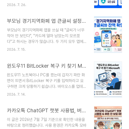
니다. 조회 후에는 모든 사람에게 같은 조치를 적용
서비스입니다. 조회되더라도 실제 회원이 아니거나,
2026. 7. 26.
하는 것이 아니라, 화면에 표시된 유출 항목과 평소
연계가입·금전상 불이익·ID/PW 전용 사이트 등은
사용한 로그인 방식에 따라 비밀번호·연동 계정·이
포털에서 탈퇴할 수 없습니다.한눈에 보는 핵심 정
메일·휴대전화·환불 계좌를 순서대로 점검하는 것이
부모님 경기지역화폐 앱 큰글씨 설정과 카드 잔액 확인 방법 정리
리개인정보포털에서 웹..
핵심입니다.이 글은 2026년 7월 26일 기준으로
부모님이 경기지역화폐 앱을 쓰실 때 "글씨가 너무
티빙 공식 조회 페이지, 티빙 계정 안내, 개인정보보
작아 안 보인다", "카드에 얼마 남았는지 모르겠
호위원회 및 개인정보 포털 공개 자료를 확인해 작
다"고 하시는 경우가 많습니다. 두 가지 모두 앱에서
성했습니다. 개인정보위의 최종 조사 결과와 티빙의
간단히 해결할 수 있습니다. 이 글에서는 앱 글씨를
후속 안내는 이후 달라질 수 있습니다.한줄 결론티
2026. 7. 15.
크게 바꾸는 큰글씨 설정과 카드 잔액을 확인하는
빙 공식 페이지에서 개인별 유출 여부와 항목을 확
방법을 순서대로 정리했습니다. 부모님이 직접 따라
인한 뒤, 비밀번호 재사용 차단 → 로그인 방식별 계
하시거나, 자녀가 대신 설정해 드릴 때 참고하시면
윈도우11 BitLocker 복구 키 찾기 Microsoft 계정에서 확인하는 방법
정 보안 점검 →..
됩니다.이 글은 2026년 1월 기준으로 확인한 공식
윈도우11 노트북이나 PC를 켰는데 갑자기 파란 화
앱 안내와 공개 자료를 바탕으로 작성했습니다. 앱
면이 뜨면서 BitLocker 복구 키를 입력하라고 요
화면 구성과 버튼 위치, 명칭은 업데이트에 따라 달
구하면 크게 당황하기 쉽습니다. 바이오스를 업데이
라질 수 있으므로 실제 화면과 함께 확인해 주세요.
트했거나, 부품을 교체했거나, 보안 관련 변화가 생
한줄 결론큰글씨는 앱 홈 화면 상단의 큰글씨 버튼
2026. 7. 14.
기면 이런 화면이 나타날 수 있습니다. 이때 필요한
을 누르면 바로 적용되고, 카드 잔액은 앱 홈 화면에
48자리 복구 키는 대부분 Microsoft 계정에 이미
서 확인할 수 있습니다. 스마트폰 사용이 어렵다면
백업되어 있어 다른 기기에서 로그인만 하면 확인할
카카오톡 ChatGPT 챗봇 사용법, 버튼 안 보일 때 확인할 설정까지 정리
앱 ..
수 있습니다.이 글은 2026년 7월 13일 기준으로
이 글은 2026년 7월 7일 기준으로 확인한 내용을
확인한 마이크로소프트 공식 안내를 바탕으로, 복구
바탕으로 정리했습니다. 사용 환경은 카카오톡 모바
키를 어디에서 어떤 순서로 찾는지 단계별로 정리했